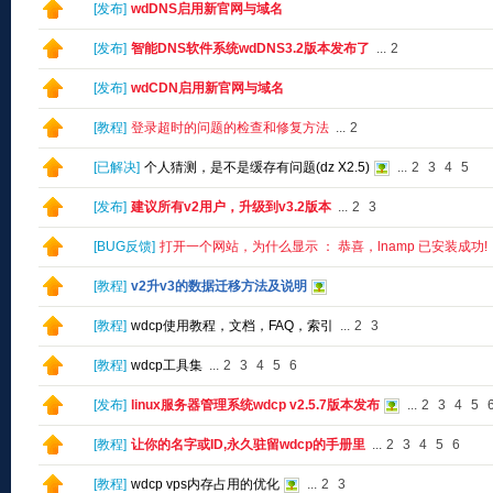
[
发布
]
wdDNS启用新官网与域名
[
发布
]
智能DNS软件系统wdDNS3.2版本发布了
...
2
[
发布
]
wdCDN启用新官网与域名
[
教程
]
登录超时的问题的检查和修复方法
...
2
[
已解决
]
个人猜测，是不是缓存有问题(dz X2.5)
...
2
3
4
5
[
发布
]
建议所有v2用户，升级到v3.2版本
...
2
3
[
BUG反馈
]
打开一个网站，为什么显示 ： 恭喜，lnamp 已安装成功!
[
教程
]
v2升v3的数据迁移方法及说明
[
教程
]
wdcp使用教程，文档，FAQ，索引
...
2
3
[
教程
]
wdcp工具集
...
2
3
4
5
6
[
发布
]
linux服务器管理系统wdcp v2.5.7版本发布
...
2
3
4
5
[
教程
]
让你的名字或ID,永久驻留wdcp的手册里
...
2
3
4
5
6
[
教程
]
wdcp vps内存占用的优化
...
2
3