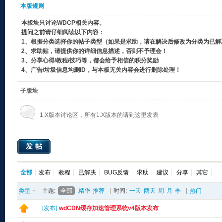
本版规则
本板块只讨论WDCP相关内容。
提问之前请仔细阅读以下内容：
1、根据分类选择你的帖子类型（如果是求助，请在解决后修改为分类为已解
2、求助贴，请提供你的详细信息描述，否则不予理会！
3、分享心得/教程/技巧等，都会给予相信的积分奖励
4、广告/垃圾信息均删ID，与本板无关内容会进行删除处理！
子版块
1.X版本讨论区，所有1.X版本的请到这里发表
发帖
全部
发布
教程
已解决
BUG反馈
求助
建议
分享
其它
类型
主题:
全部
精华
推荐
|
时间:
一天
两天
周
月
季
|
热门
[
发布
]
wdCDN缓存加速管理系统v4版本发布