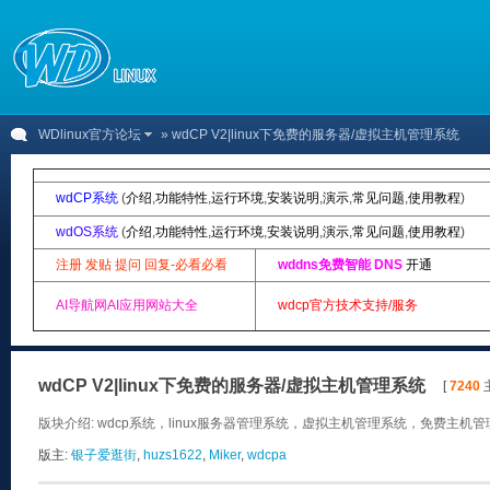
WDlinux官方论坛
» wdCP V2|linux下免费的服务器/虚拟主机管理系统
wdCP系统
(
介绍
,
功能特性
,
运行环境
,
安装说明
,
演示
,
常见问题
,
使用教程
)
wdOS系统
(
介绍
,
功能特性
,
运行环境
,
安装说明
,
演示
,
常见问题
,
使用教程
)
注册 发贴 提问 回复-必看必看
wddns免费智能 DNS
开通
AI导航网AI应用网站大全
wdcp官方技术支持/服务
wdCP V2|linux下免费的服务器/虚拟主机管理系统
[
7240
主
版块介绍: wdcp系统，linux服务器管理系统，虚拟主机管理系统，免费主机管理
版主:
银子爱逛街
,
huzs1622
,
Miker
,
wdcpa