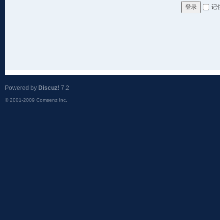
记
登录
Powered by
Discuz!
7.2
© 2001-2009
Comsenz Inc.