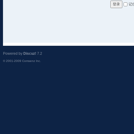
记
登录
Powered by
Discuz!
7.2
© 2001-2009
Comsenz Inc.