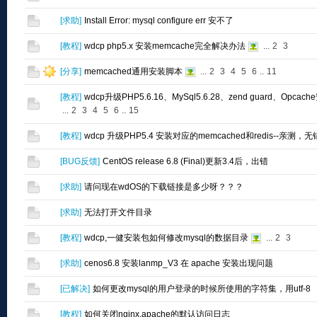
[
求助
]
Install Error: mysql configure err 安不了
[
教程
]
wdcp php5.x 安装memcache完全解决办法
...
2
3
[
分享
]
memcached通用安装脚本
...
2
3
4
5
6
..
11
[
教程
]
wdcp升级PHP5.6.16、MySql5.6.28、zend guard、Opcac
...
2
3
4
5
6
..
15
[
教程
]
wdcp 升级PHP5.4 安装对应的memcached和redis--亲测，
[
BUG反馈
]
CentOS release 6.8 (Final)更新3.4后，出错
[
求助
]
请问现在wdOS的下载链接是多少呀？？？
[
求助
]
无法打开文件目录
[
教程
]
wdcp,一健安装包如何修改mysql的数据目录
...
2
3
[
求助
]
cenos6.8 安装lanmp_V3 在 apache 安装出现问题
[
已解决
]
如何更改mysql的用户登录的时候所使用的字符集，用utf-8
[
教程
]
如何关闭nginx,apache的默认访问日志