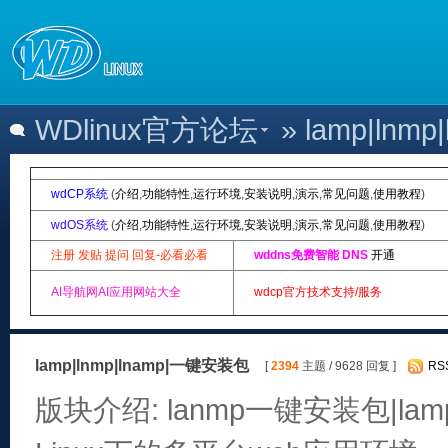
WDlinux官方论坛
» lamp|ln
wdCP系统
(
介绍
,
功能特性
,
运行环境
,
安装说明
,
演示
,
常见问题
,
使用教程
)
wdOS系统
(
介绍
,
功能特性
,
运行环境
,
安装说明
,
演示
,
常见问题
,
使用教程
)
注册 发贴 提问 回复-必看必看
wddns免费智能 DNS
开通
AI导航网AI应用网站大全
wdcp官方技术支持/服务
lamp|lnmp|lnamp|一键安装包
[
2394
主题 / 9628 回复 ]
RS
版块介绍: lanmp一键安装包|lam