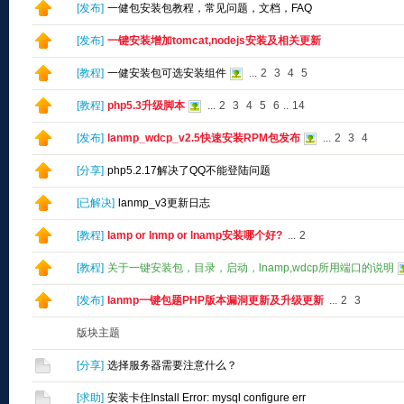
[
发布
]
一健包安装包教程，常见问题，文档，FAQ
[
发布
]
一键安装增加tomcat,nodejs安装及相关更新
[
教程
]
一健安装包可选安装组件
...
2
3
4
5
[
教程
]
php5.3升级脚本
...
2
3
4
5
6
..
14
[
发布
]
lanmp_wdcp_v2.5快速安装RPM包发布
...
2
3
4
[
分享
]
php5.2.17解决了QQ不能登陆问题
[
已解决
]
lanmp_v3更新日志
[
教程
]
lamp or lnmp or lnamp安装哪个好?
...
2
[
教程
]
关于一键安装包，目录，启动，lnamp,wdcp所用端口的说明
[
发布
]
lanmp一键包题PHP版本漏洞更新及升级更新
...
2
3
版块主题
[
分享
]
选择服务器需要注意什么？
[
求助
]
安装卡住Install Error: mysql configure err