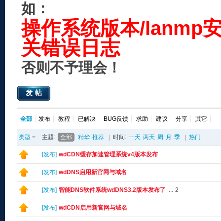
如：
操作系统版本/lanmp
关错误日志
否则不予理会！
发帖
全部
发布
教程
已解决
BUG反馈
求助
建议
分享
其它
类型
主题:
全部
精华
推荐
|
时间:
一天
两天
周
月
季
|
热门
[
发布
]
wdCDN缓存加速管理系统v4版本发布
[
发布
]
wdDNS启用新官网与域名
[
发布
]
智能DNS软件系统wdDNS3.2版本发布了
...
2
[
发布
]
wdCDN启用新官网与域名