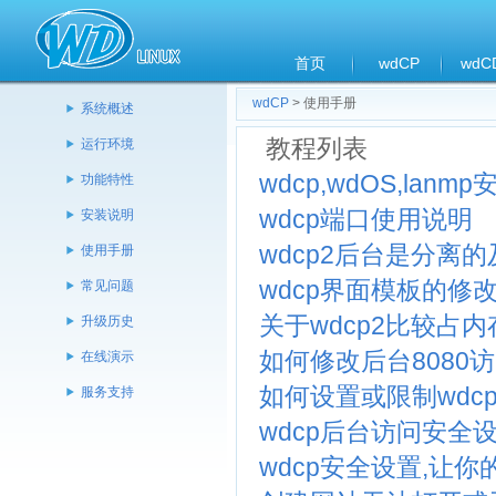
首页
wdCP
wdC
wdCP
> 使用手册
系统概述
教程列表
运行环境
wdcp,wdOS,la
功能特性
wdcp端口使用说明
安装说明
wdcp2后台是分离
使用手册
wdcp界面模板的修
常见问题
关于wdcp2比较占
升级历史
如何修改后台8080
在线演示
如何设置或限制wdc
服务支持
wdcp后台访问安全
wdcp安全设置,让