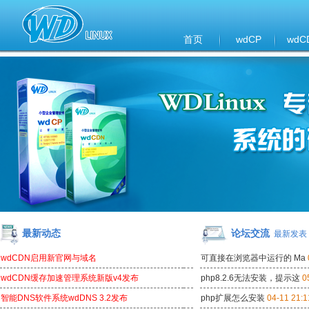
首页
wdCP
wdC
最新动态
论坛交流
最新发表
wdCDN启用新官网与域名
可直接在浏览器中运行的 Ma
wdCDN缓存加速管理系统新版v4发布
php8.2.6无法安装，提示这
0
智能DNS软件系统wdDNS 3.2发布
php扩展怎么安装
04-11 21:1