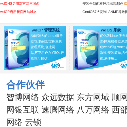
wdDNS启用新官网与域名
安装全新面板环境出现彩色
0
wdCP启用新官网与域名
CentOS7.6安装LANMP导致
wdCP 管理系统
wdOS 系统
功能强大的Linux服务
优化版Linux服务
器管理系统/虚拟主机
统/网站服务器系统
管理系统,创建网
成web环境,wdc
站,FTP用户,MYSQL轻
系统,安装简单,方
松就可搞掂...
速,易使用...
合作伙伴
智博网络
众远数据
东方网域
顺
网银互联
速腾网络
八万网络
西
网络
云锁