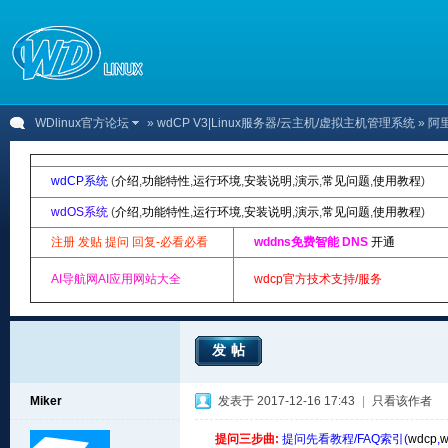
WDlinux官方论坛
»
wdCP V3|Linux服务器/云主机/虚拟主机管理系统
» 阿
wdCP系统
(
介绍
,
功能特性
,
运行环境
,
安装说明
,
演示
,
常见问题
,
使用教程
)
wdOS系统
(
介绍
,
功能特性
,
运行环境
,
安装说明
,
演示
,
常见问题
,
使用教程
)
注册 发贴 提问 回复-必看必看
wddns免费智能 DNS
开通
AI导航网AI应用网站大全
wdcp官方技术支持/服务
发帖
Miker
发表于 2017-12-16 17:43
|
只看该作者
提问三步曲:
提问先看教程/FAQ索引(
wdcp
,
w