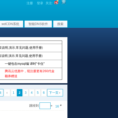
注册
登录
关注:
wdCDN系统
智能DNS软件
搜索
装说明
,
演示
,
常见问题
,
使用手册
)
装说明
,
演示
,
常见问题
,
使用手册
)
一键包在mysql编 译时"卡住"
腾讯云优惠中，现注册更有260代金
额券赠送
表
1
2
3
4
5
6
下一页
跳转到
»
#
16