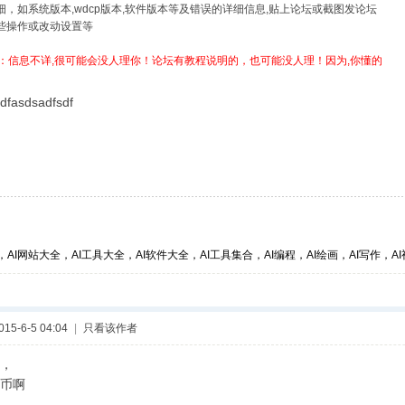
详细，如系统版本,wdcp版本,软件版本等及错误的详细信息,贴上论坛或截图发论坛
哪些操作或改动设置等
：信息不详,很可能会没人理你！论坛有教程说明的，也可能没人理！因为,你懂的
dfasdsadfsdf
，AI网站大全，AI工具大全，AI软件大全，AI工具集合，AI编程，AI绘画，AI写作，AI视
5-6-5 04:04
|
只看该作者
，
币啊