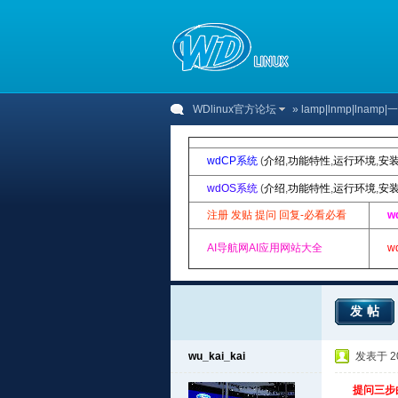
WDlinux官方论坛
»
lamp|lnmp|lnam
wdCP系统
(
介绍
,
功能特性
,
运行环境
,
安
wdOS系统
(
介绍
,
功能特性
,
运行环境
,
安
注册 发贴 提问 回复-必看必看
w
AI导航网AI应用网站大全
w
发帖
wu_kai_kai
发表于 201
提问三步