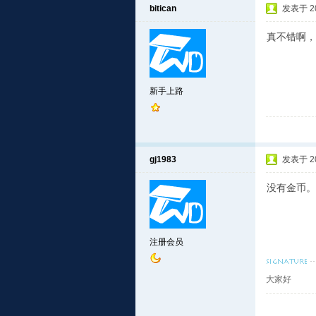
bitican
发表于 201
真不错啊，
新手上路
gj1983
发表于 201
没有金币。
注册会员
大家好