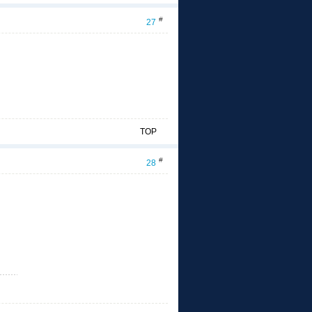
#
27
TOP
#
28