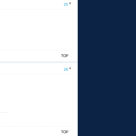
#
25
TOP
#
26
TOP