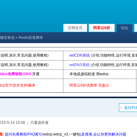
官网首页
阿里云8折
论坛
p|一键安装包
» Redis安装脚本
装说明
,
演示
,
常见问题
,
使用教程
)
wdCDN系统
(
介绍
,
功能特性
,
运行环境
,
安
装说明
,
演示
,
常见问题
,
使用教程
)
wdDNS系统
(
介绍
,
功能特性
,
运行环境
,
安
ddns免费智能 DNS
开通
本地或虚拟机使 用wdcp
dcp官方技术支持/服务
阿里云8折优惠券
无敌云
返回列
5-5-14 15:48
|
只看该作者
曲:
提问先看教程/FAQ索引(
wdcp
,
wdcp_v3
,
一键包
)及搜索,会让你更快解决问题