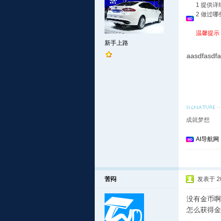
1 提供
2 做过
温馨提示
新手上路
aasdfasdfa
成就梦想
AI导航网
苦闷
发表于 201
没有金币啊
怎么获得金