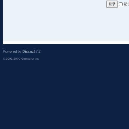
记
登录
Powered by
Discuz!
7.2
© 2001-2009
Comsenz Inc.