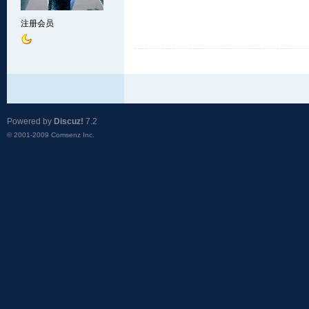
注册会员
Powered by
Discuz!
7.2
© 2001-2009
Comsenz Inc.