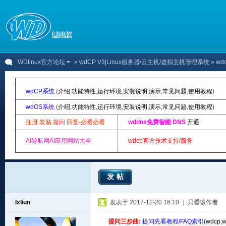
WDlinux官方论坛
»
wdCP V3|Linux服务器/云主机/虚拟主机管理系统
» w
wdCP系统
(
介绍
,
功能特性
,
运行环境
,
安装说明
,
演示
,
常见问题
,
使用教程
)
wdOS系统
(
介绍
,
功能特性
,
运行环境
,
安装说明
,
演示
,
常见问题
,
使用教程
)
注册 发贴 提问 回复-必看必看
wddns免费智能 DNS
开通
AI导航网AI应用网站大全
wdcp官方技术支持/服务
发帖
lxliun
发表于 2017-12-20 16:10
|
只看该作者
提问三步曲:
提问先看教程/FAQ索引(
wdcp
,
w