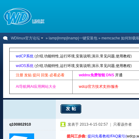
WDlinux官方论坛
»
lamp|lnmp|lnamp|一键安装包
» memcache 如何卸载
wdCP系统
(
介绍
,
功能特性
,
运行环境
,
安装说明
,
演示
,
常见问题
,
使用教程
)
wdOS系统
(
介绍
,
功能特性
,
运行环境
,
安装说明
,
演示
,
常见问题
,
使用教程
)
注册 发贴 提问 回复-必看必看
wddns免费智能 DNS
开通
AI导航网AI应用网站大全
wdcp官方技术支持/服务
发帖
q100802910
发表于 2013-4-15 02:57
|
只看该作者
提问三步曲:
提问先看教程/FAQ索引(
wdcp
,
w