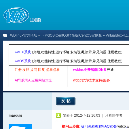
WDlinux官方论坛
»
wdOS|CentOS精简版|CentOS定制版
» VirtualBox
wdCP系统
(
介绍
,
功能特性
,
运行环境
,
安装说明
,
演示
,
常见问题
,
使用教程
)
wdOS系统
(
介绍
,
功能特性
,
运行环境
,
安装说明
,
演示
,
常见问题
,
使用教程
)
注册 发贴 提问 回复-必看必看
wddns免费智能 DNS
开通
AI导航网AI应用网站大全
wdcp官方技术支持/服务
发帖
marquis
发表于 2012-7-12 16:03
|
只看该作者
提问三步曲:
提问先看教程/FAQ索引(
wdcp
,
w