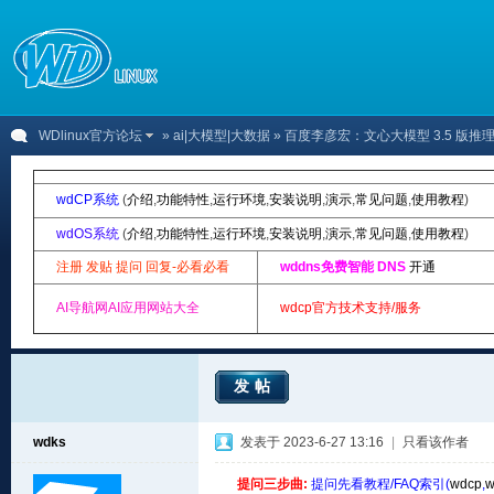
WDlinux官方论坛
»
ai|大模型|大数据
» 百度李彦宏：文心大模型 3.5 版推理
wdCP系统
(
介绍
,
功能特性
,
运行环境
,
安装说明
,
演示
,
常见问题
,
使用教程
)
wdOS系统
(
介绍
,
功能特性
,
运行环境
,
安装说明
,
演示
,
常见问题
,
使用教程
)
注册 发贴 提问 回复-必看必看
wddns免费智能 DNS
开通
AI导航网AI应用网站大全
wdcp官方技术支持/服务
发帖
wdks
发表于 2023-6-27 13:16
|
只看该作者
提问三步曲:
提问先看教程/FAQ索引(
wdcp
,
w