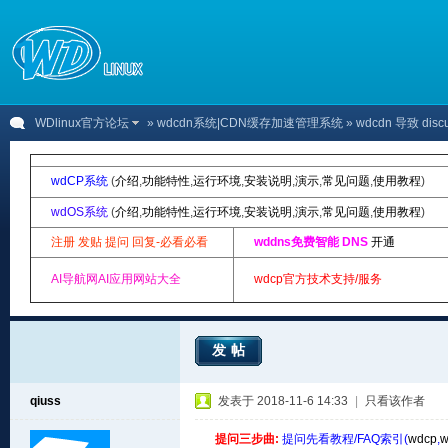
WDlinux官方论坛
»
wdcdn系统|CDN缓存加速管理系统
» wdcdn 导致 d
wdCP系统
(
介绍
,
功能特性
,
运行环境
,
安装说明
,
演示
,
常见问题
,
使用教程
)
wdOS系统
(
介绍
,
功能特性
,
运行环境
,
安装说明
,
演示
,
常见问题
,
使用教程
)
注册 发贴 提问 回复-必看必看
wddns免费智能 DNS
开通
AI导航网AI应用网站大全
wdcp官方技术支持/服务
发帖
qiuss
发表于 2018-11-6 14:33
|
只看该作者
提问三步曲:
提问先看教程/FAQ索引(
wdcp
,
w