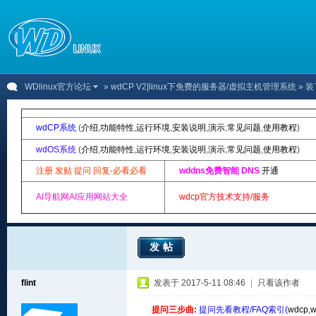
WDlinux官方论坛
»
wdCP V2|linux下免费的服务器/虚拟主机管理系统
» 装
wdCP系统
(
介绍
,
功能特性
,
运行环境
,
安装说明
,
演示
,
常见问题
,
使用教程
)
wdOS系统
(
介绍
,
功能特性
,
运行环境
,
安装说明
,
演示
,
常见问题
,
使用教程
)
注册 发贴 提问 回复-必看必看
wddns免费智能 DNS
开通
AI导航网AI应用网站大全
wdcp官方技术支持/服务
发帖
flint
发表于 2017-5-11 08:46
|
只看该作者
提问三步曲:
提问先看教程/FAQ索引(
wdcp
,
w