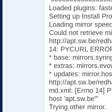
Loaded plugins: faste
Setting up Install Pr
Loading mirror speed
Could not retrieve mir
http://apt.sw.be/red
14: PYCURL ERROR 6 
* base: mirrors.syri
* extras: mirrors.ev
* updates: mirror.ho
http://apt.sw.be/red
md.xml: [Errno 14] 
host 'apt.sw.be'"
Trying other mirror.