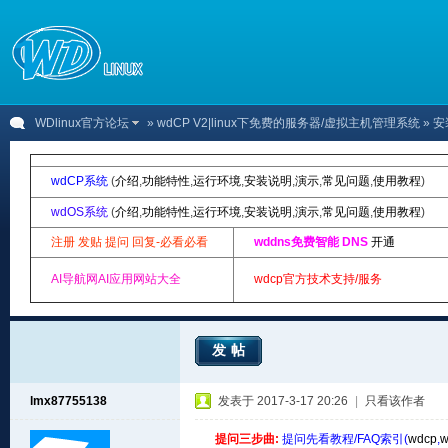
WDlinux官方论坛
»
wdCP V2|linux下免费的服务器/虚拟主机管理系统
» 安
wdCP系统
(
介绍
,
功能特性
,
运行环境
,
安装说明
,
演示
,
常见问题
,
使用教程
)
wdOS系统
(
介绍
,
功能特性
,
运行环境
,
安装说明
,
演示
,
常见问题
,
使用教程
)
注册 发贴 提问 回复-必看必看
wddns免费智能 DNS
开通
AI导航网AI应用网站大全
wdcp官方技术支持/服务
发帖
lmx87755138
发表于 2017-3-17 20:26
|
只看该作者
提问三步曲:
提问先看教程/FAQ索引(
wdcp
,
w