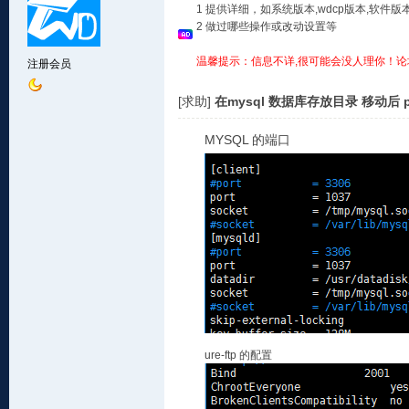
1 提供详细，如系统版本,wdcp版本,软
2 做过哪些操作或改动设置等
温馨提示：信息不详,很可能会没人理你！论
注册会员
[求助]
在mysql 数据库存放目录 移动后 p
MYSQL
的端口
ure-ftp
的配置