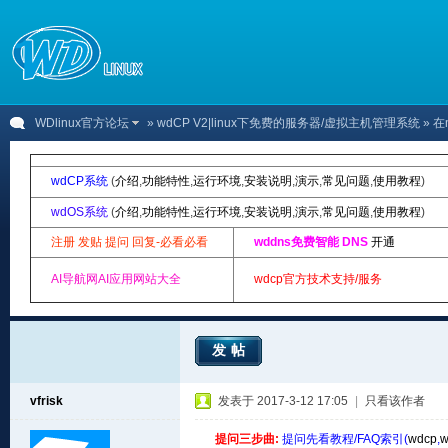
WDlinux官方论坛
»
wdCP V2|linux下免费的服务器/虚拟主机管理系统
» 在
wdCP系统
(
介绍
,
功能特性
,
运行环境
,
安装说明
,
演示
,
常见问题
,
使用教程
)
wdOS系统
(
介绍
,
功能特性
,
运行环境
,
安装说明
,
演示
,
常见问题
,
使用教程
)
注册 发贴 提问 回复-必看必看
wddns免费智能 DNS
开通
AI导航网AI应用网站大全
wdcp官方技术支持/服务
发帖
vfrisk
发表于 2017-3-12 17:05
|
只看该作者
提问三步曲:
提问先看教程/FAQ索引(
wdcp
,
w