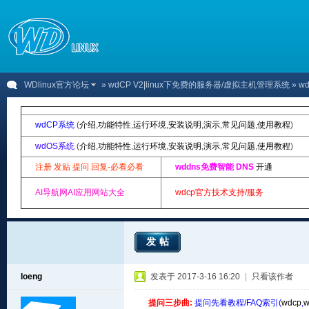
WDlinux官方论坛
»
wdCP V2|linux下免费的服务器/虚拟主机管理系统
» 
wdCP系统
(
介绍
,
功能特性
,
运行环境
,
安装说明
,
演示
,
常见问题
,
使用教程
)
wdOS系统
(
介绍
,
功能特性
,
运行环境
,
安装说明
,
演示
,
常见问题
,
使用教程
)
注册 发贴 提问 回复-必看必看
wddns免费智能 DNS
开通
AI导航网AI应用网站大全
wdcp官方技术支持/服务
发帖
loeng
发表于 2017-3-16 16:20
|
只看该作者
提问三步曲:
提问先看教程/FAQ索引(
wdcp
,
w