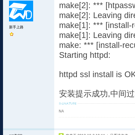
make[2]: *** [htpass
make[2]: Leaving dir
make[1]: *** [install
新手上路
make[1]: Leaving dir
make: *** [install-re
Starting 
httpd ssl install is O
安装提示成功,中间过
NA