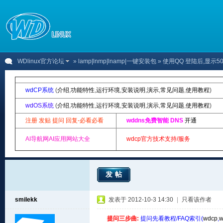
WDlinux官方论坛
»
lamp|lnmp|lnamp|一键安装包
» 使用QQ 登陆后,显示502
wdCP系统
(
介绍
,
功能特性
,
运行环境
,
安装说明
,
演示
,
常见问题
,
使用教程
)
wdOS系统
(
介绍
,
功能特性
,
运行环境
,
安装说明
,
演示
,
常见问题
,
使用教程
)
注册 发贴 提问 回复-必看必看
wddns免费智能 DNS
开通
AI导航网AI应用网站大全
wdcp官方技术支持/服务
发帖
smilekk
发表于 2012-10-3 14:30
|
只看该作者
提问三步曲:
提问先看教程/FAQ索引(
wdcp
,
w