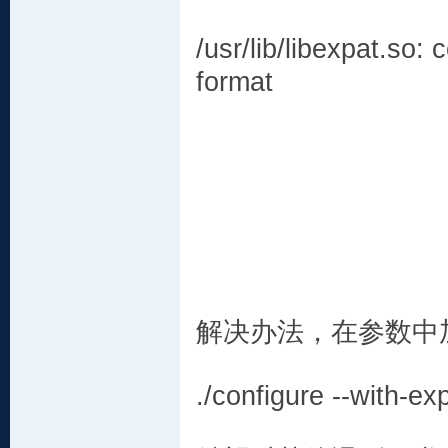
/usr/lib/libexpat.so:
format
解决办法，在参数中
./configure --with-exp