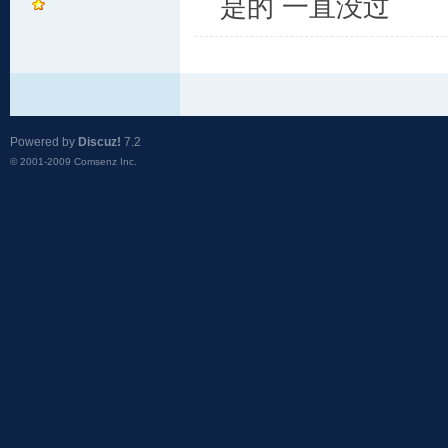
是的 一直没过
Powered by
Discuz!
7.2
© 2001-2009
Comsenz Inc.