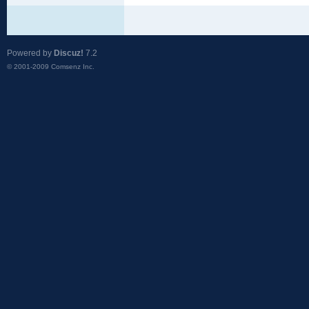
Powered by
Discuz!
7.2
© 2001-2009
Comsenz Inc.