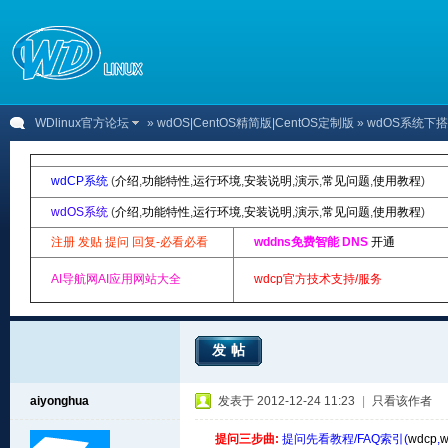
WDlinux官方论坛
»
wdOS|CentOS精简版|CentOS定制版
» wdOS系统下搭
wdCP系统
(
介绍
,
功能特性
,
运行环境
,
安装说明
,
演示
,
常见问题
,
使用教程
)
wdOS系统
(
介绍
,
功能特性
,
运行环境
,
安装说明
,
演示
,
常见问题
,
使用教程
)
注册 发贴 提问 回复-必看必看
wddns免费智能 DNS
开通
AI导航网AI应用网站大全
wdcp官方技术支持/服务
发帖
aiyonghua
发表于 2012-12-24 11:23
|
只看该作者
提问三步曲:
提问先看教程/FAQ索引(
wdcp
,
w