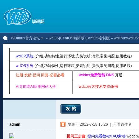
WDlinux官方论坛
»
wdOS|CentOS精简版|CentOS定制版
» wdlinux/
wdCP系统
(
介绍
,
功能特性
,
运行环境
,
安装说明
,
演示
,
常见问题
,
使用教程
)
wdOS系统
(
介绍
,
功能特性
,
运行环境
,
安装说明
,
演示
,
常见问题
,
使用教程
)
注册 发贴 提问 回复-必看必看
wddns免费智能 DNS
开通
AI导航网AI应用网站大全
wdcp官方技术支持/服务
发帖
admin
发表于 2012-7-18 15:26
|
只看该作者
提问三步曲:
提问先看教程/FAQ索引(
wdcp
,
w