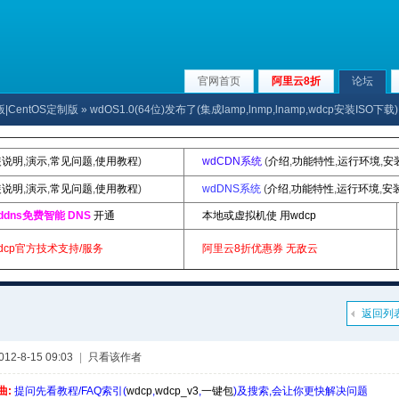
官网首页
阿里云8折
论坛
版|CentOS定制版
» wdOS1.0(64位)发布了(集成lamp,lnmp,lnamp,wdcp安装ISO下载)
装说明
,
演示
,
常见问题
,
使用教程
)
wdCDN系统
(
介绍
,
功能特性
,
运行环境
,
安
装说明
,
演示
,
常见问题
,
使用教程
)
wdDNS系统
(
介绍
,
功能特性
,
运行环境
,
安
ddns免费智能 DNS
开通
本地或虚拟机使 用wdcp
dcp官方技术支持/服务
阿里云8折优惠券
无敌云
返回列
2-8-15 09:03
|
只看该作者
曲:
提问先看教程/FAQ索引(
wdcp
,
wdcp_v3
,
一键包
)及搜索,会让你更快解决问题