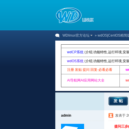
WDlinux官方论坛
»
wdOS|CentOS精简
wdCP系统
(
介绍
,
功能特性
,
运行环境
,
安
wdOS系统
(
介绍
,
功能特性
,
运行环境
,
安
注册 发贴 提问 回复-必看必看
w
AI导航网AI应用网站大全
w
发帖
admin
发表于 201
提问三步