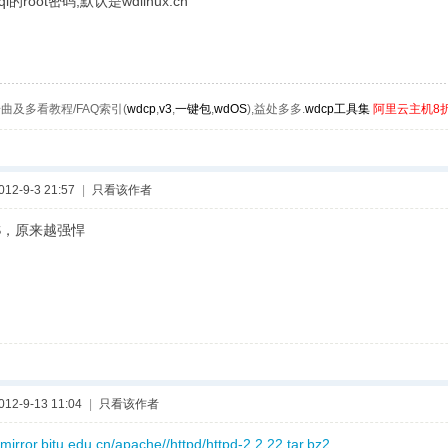
l的root密码,默认是wdlinux.cn
曲及多看教程/FAQ索引(
wdcp
,
v3
,
一键包
,
wdOS
),益处多多.
wdcp工具集
阿里云主机8
2-9-3 21:57
|
只看该作者
S，原来越强悍
2-9-13 11:04
|
只看该作者
//mirror.bjtu.edu.cn/apache//httpd/httpd-2.2.22.tar.bz2