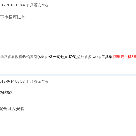
2-9-13 16:44
|
只看该作者
下也是可以的
曲及多看教程/FAQ索引(
wdcp
,
v3
,
一键包
,
wdOS
),益处多多.
wdcp工具集
阿里云主机8
2-9-14 08:57
|
只看该作者
24680
配合可以安装