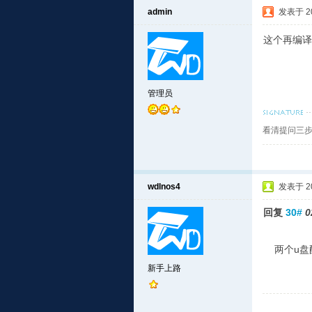
admin
发表于 201
这个再编译
管理员
看清提问三步
wdlnos4
发表于 201
回复
30#
0
两个u盘
新手上路