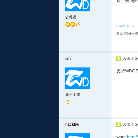
这个是mysq
管理员
看清提问三步
jan
发表于 201
支持WDO
新手上路
hackhyj
发表于 201
wget
http: