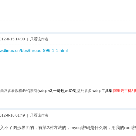
2-8-15 14:00
|
只看该作者
.wdlinux.cn/bbs/thread-996-1-1.html
曲及多看教程/FAQ索引(
wdcp
,
v3
,
一键包
,
wdOS
),益处多多.
wdcp工具集
阿里云主机8
2-8-16 01:49
|
只看该作者
入不了图形界面的，有第2种方法的，mysql密码是什么啊，用我的root