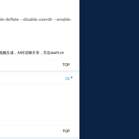
le-deflate --disable-userdir --enable-
频生成，AI对话聊天等，尽在aiaiV.cn
TOP
#
39
TOP