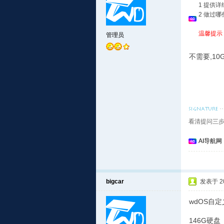
1 提供
2 做过
温馨提示
管理员
不需要,10
看清提问三步
AI导航网
bigcar
发表于 201
wdOS自
146G硬盘