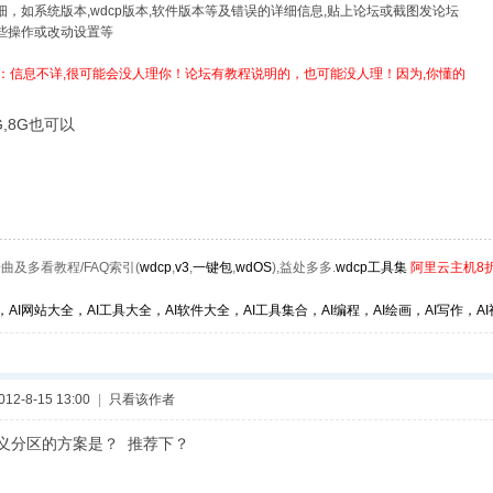
详细，如系统版本,wdcp版本,软件版本等及错误的详细信息,贴上论坛或截图发论坛
哪些操作或改动设置等
：信息不详,很可能会没人理你！论坛有教程说明的，也可能没人理！因为,你懂的
G,8G也可以
曲及多看教程/FAQ索引(
wdcp
,
v3
,
一键包
,
wdOS
),益处多多.
wdcp工具集
阿里云主机8
，AI网站大全，AI工具大全，AI软件大全，AI工具集合，AI编程，AI绘画，AI写作，AI视
2-8-15 13:00
|
只看该作者
定义分区的方案是？ 推荐下？