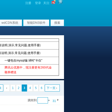
注册
登录
关注:
wdCDN系统
智能DNS软件
搜索
装说明
,
演示
,
常见问题
,
使用手册
)
装说明
,
演示
,
常见问题
,
使用手册
)
一键包在mysql编 译时"卡住"
腾讯云优惠中，现注册更有260代金
额券赠送
表
1
2
3
4
5
6
下一页
跳转到
»
#
31