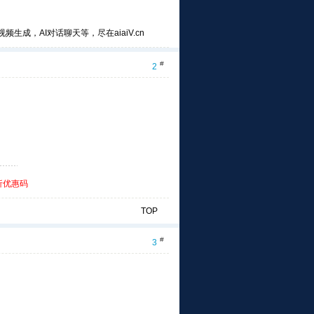
频生成，AI对话聊天等，尽在aiaiV.cn
#
2
折优惠码
TOP
#
3