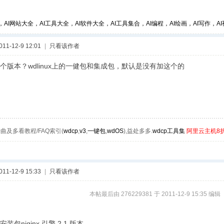
，AI网站大全，AI工具大全，AI软件大全，AI工具集合，AI编程，AI绘画，AI写作，AI视
1-12-9 12:01
|
只看该作者
个版本？wdlinux上的一健包和集成包，默认是没有加这个的
曲及多看教程/FAQ索引(
wdcp
,
v3
,
一键包
,
wdOS
),益处多多.
wdcp工具集
阿里云主机8
1-12-9 15:33
|
只看该作者
本帖最后由 276229381 于 2011-12-9 15:35 编辑
装包niginx 引擎 2.1 版本。。。