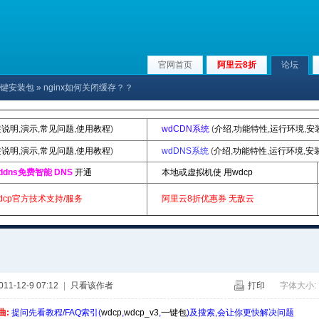
官网首页
阿里云8折
论坛
p|一键安装包
» nginx如何关闭缓存？？
装说明
,
演示
,
常见问题
,
使用教程
)
wdCDN系统
(
介绍
,
功能特性
,
运行环境
,
安
装说明
,
演示
,
常见问题
,
使用教程
)
wdDNS系统
(
介绍
,
功能特性
,
运行环境
,
安
ddns免费智能 DNS
开通
本地或虚拟机使 用wdcp
dcp官方技术支持/服务
阿里云8折优惠券
无敌云
1-12-9 07:12
|
只看该作者
打印
字体大小:
曲:
提问先看教程/FAQ索引(
wdcp
,
wdcp_v3
,
一键包
)及搜索,会让你更快解决问题