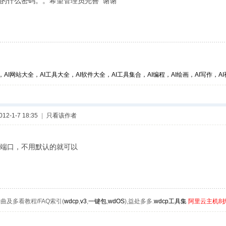
的什么密码。。希望管理员完善 谢谢
，AI网站大全，AI工具大全，AI软件大全，AI工具集合，AI编程，AI绘画，AI写作，AI视
2-1-7 18:35
|
只看该作者
端口，不用默认的就可以
曲及多看教程/FAQ索引(
wdcp
,
v3
,
一键包
,
wdOS
),益处多多.
wdcp工具集
阿里云主机8