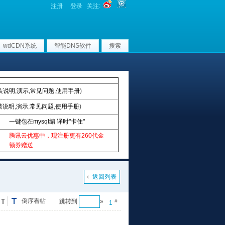
注册
登录
关注:
wdCDN系统
智能DNS软件
搜索
装说明
,
演示
,
常见问题
,
使用手册
)
装说明
,
演示
,
常见问题
,
使用手册
)
一键包在mysql编 译时"卡住"
腾讯云优惠中，现注册更有260代金
额券赠送
返回列表
倒序看帖
跳转到
»
#
1