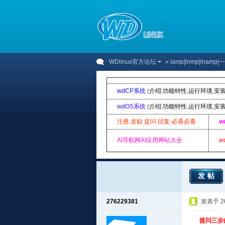
WDlinux官方论坛
»
lamp|lnmp|lnam
wdCP系统
(
介绍
,
功能特性
,
运行环境
,
安
wdOS系统
(
介绍
,
功能特性
,
运行环境
,
安
注册 发贴 提问 回复-必看必看
w
AI导航网AI应用网站大全
w
发帖
276229381
发表于 201
提问三步