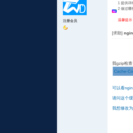
1 提供
2 做过
温馨提示
注册会员
[求助]
ng
我gzip
Cache-Con
可以看ng
请问这个缓
我想修改为 Ca