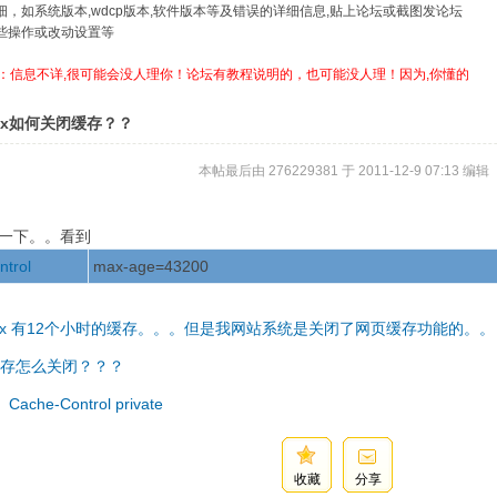
详细，如系统版本,wdcp版本,软件版本等及错误的详细信息,贴上论坛或截图发论坛
哪些操作或改动设置等
：信息不详,很可能会没人理你！论坛有教程说明的，也可能没人理！因为,你懂的
inx如何关闭缓存？？
本帖最后由 276229381 于 2011-12-9 07:13 编辑
检查一下。。看到
trol
max-age=43200
inx 有12个小时的缓存。。。但是我网站系统是关闭了网页缓存功能的。。
存怎么关闭？？？
che-Control private
收藏
分享