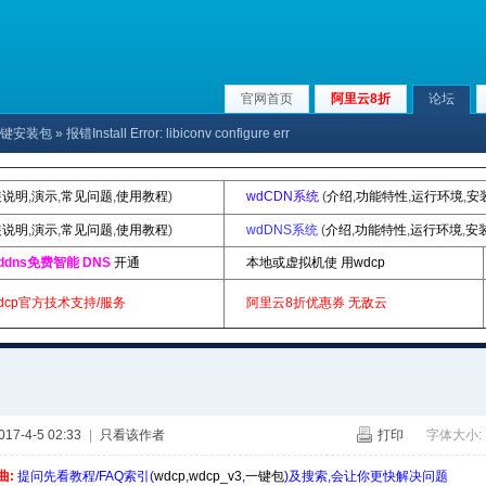
官网首页
阿里云8折
论坛
p|一键安装包
» 报错Install Error: libiconv configure err
装说明
,
演示
,
常见问题
,
使用教程
)
wdCDN系统
(
介绍
,
功能特性
,
运行环境
,
安
装说明
,
演示
,
常见问题
,
使用教程
)
wdDNS系统
(
介绍
,
功能特性
,
运行环境
,
安
ddns免费智能 DNS
开通
本地或虚拟机使 用wdcp
dcp官方技术支持/服务
阿里云8折优惠券
无敌云
7-4-5 02:33
|
只看该作者
打印
字体大小:
曲:
提问先看教程/FAQ索引(
wdcp
,
wdcp_v3
,
一键包
)及搜索,会让你更快解决问题