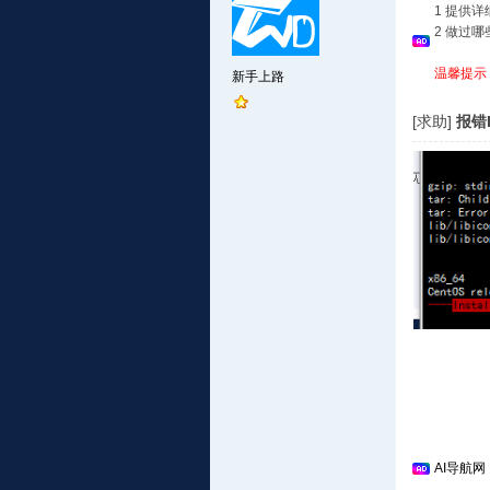
1 提供
2 做过
温馨提示
新手上路
[求助]
报错Ins
AI导航网