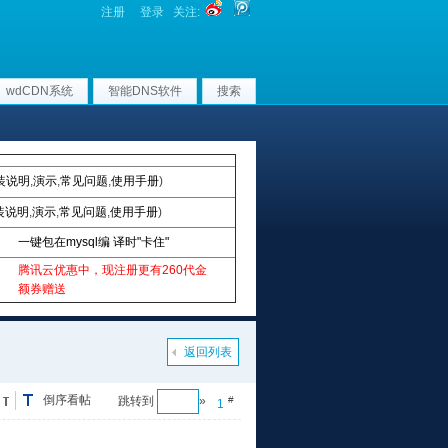
注册
登录
关注:
wdCDN系统
智能DNS软件
搜索
装说明
,
演示
,
常见问题
,
使用手册
)
装说明
,
演示
,
常见问题
,
使用手册
)
一键包在mysql编 译时"卡住"
腾讯云优惠中，现注册更有260代金
额券赠送
返回列表
倒序看帖
跳转到
»
#
1