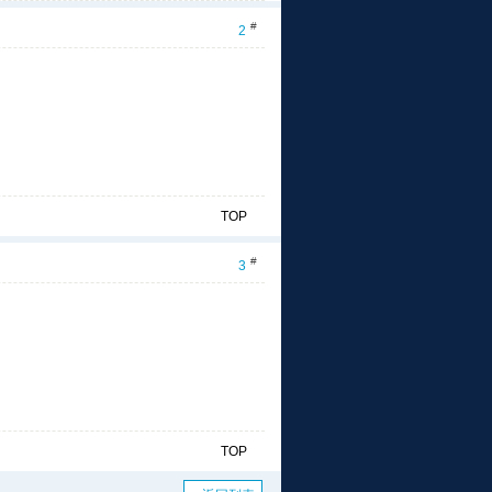
#
2
TOP
#
3
TOP