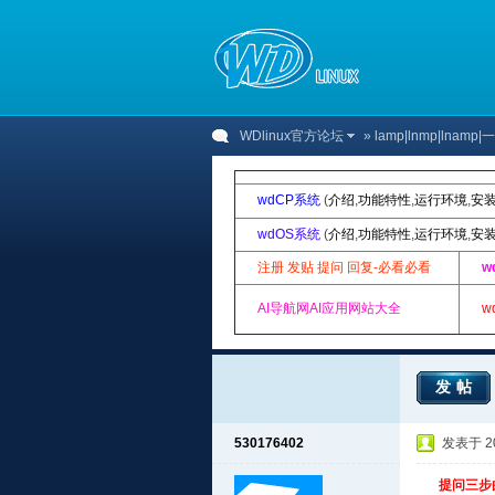
WDlinux官方论坛
»
lamp|lnmp|lnam
wdCP系统
(
介绍
,
功能特性
,
运行环境
,
安
wdOS系统
(
介绍
,
功能特性
,
运行环境
,
安
注册 发贴 提问 回复-必看必看
w
AI导航网AI应用网站大全
w
发帖
530176402
发表于 201
提问三步