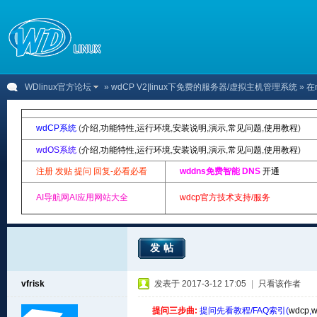
WDlinux官方论坛
»
wdCP V2|linux下免费的服务器/虚拟主机管理系统
» 在
wdCP系统
(
介绍
,
功能特性
,
运行环境
,
安装说明
,
演示
,
常见问题
,
使用教程
)
wdOS系统
(
介绍
,
功能特性
,
运行环境
,
安装说明
,
演示
,
常见问题
,
使用教程
)
注册 发贴 提问 回复-必看必看
wddns免费智能 DNS
开通
AI导航网AI应用网站大全
wdcp官方技术支持/服务
发帖
vfrisk
发表于 2017-3-12 17:05
|
只看该作者
提问三步曲:
提问先看教程/FAQ索引(
wdcp
,
w