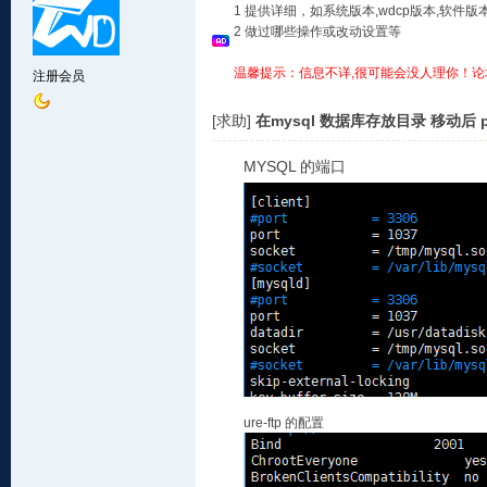
1 提供详细，如系统版本,wdcp版本,软
2 做过哪些操作或改动设置等
温馨提示：信息不详,很可能会没人理你！论
注册会员
[求助]
在mysql 数据库存放目录 移动后 p
MYSQL
的端口
ure-ftp
的配置