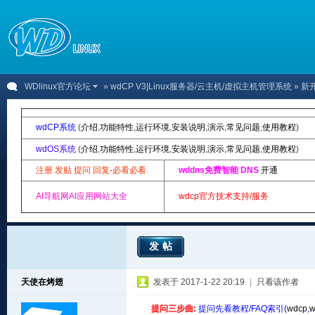
WDlinux官方论坛
»
wdCP V3|Linux服务器/云主机/虚拟主机管理系统
» 新
wdCP系统
(
介绍
,
功能特性
,
运行环境
,
安装说明
,
演示
,
常见问题
,
使用教程
)
wdOS系统
(
介绍
,
功能特性
,
运行环境
,
安装说明
,
演示
,
常见问题
,
使用教程
)
注册 发贴 提问 回复-必看必看
wddns免费智能 DNS
开通
AI导航网AI应用网站大全
wdcp官方技术支持/服务
发帖
天使在烤翅
发表于 2017-1-22 20:19
|
只看该作者
提问三步曲:
提问先看教程/FAQ索引(
wdcp
,
w