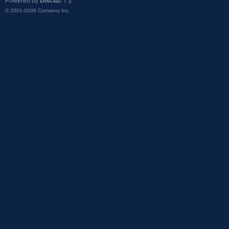
Powered by
Discuz!
7.2
© 2001-2009
Comsenz Inc.