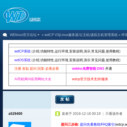
WDlinux官方论坛
»
wdCP V3|Linux服务器/云主机/虚拟主机管理系统
» 环境
wdCP系统
(
介绍
,
功能特性
,
运行环境
,
安装说明
,
演示
,
常见问题
,
使用教程
)
wdOS系统
(
介绍
,
功能特性
,
运行环境
,
安装说明
,
演示
,
常见问题
,
使用教程
)
注册 发贴 提问 回复-必看必看
wddns免费智能 DNS
开通
AI导航网AI应用网站大全
wdcp官方技术支持/服务
发帖
a529400
发表于 2016-12-16 00:19
|
只看该作者
提问三步曲:
提问先看教程/FAQ索引(
wdcp
,
w