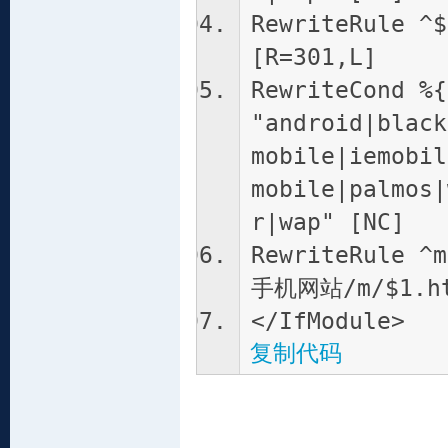
RewriteRule 
[R=301,L]
RewriteCond %{
"android|black
mobile|iemobil
mobile|palmos|
r|wap" [NC]
RewriteRule ^m
手机网站/m/$1.ht
</IfModule>
复制代码