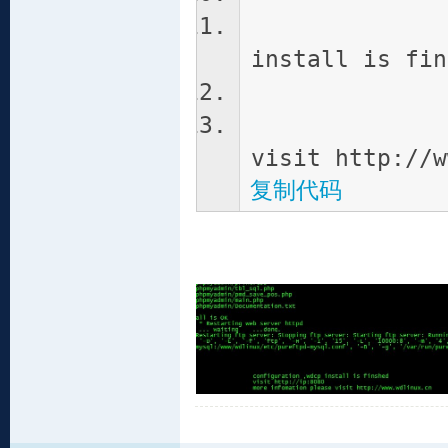
configu
install is fin
visit h
more inf
visit http://w
复制代码