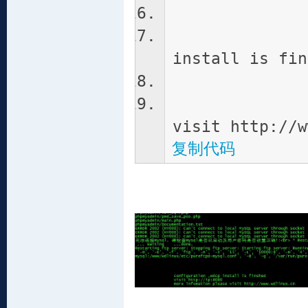
configu
install is fin
visit h
more inf
visit http://w
复制代码