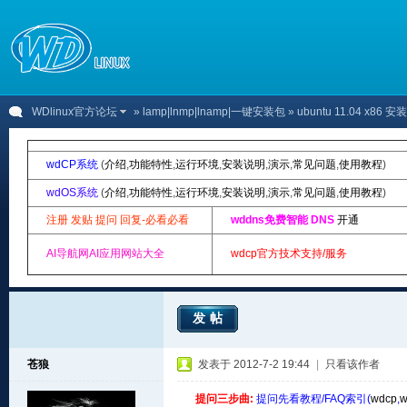
WDlinux官方论坛
»
lamp|lnmp|lnamp|一键安装包
» ubuntu 11.04 x86 
wdCP系统
(
介绍
,
功能特性
,
运行环境
,
安装说明
,
演示
,
常见问题
,
使用教程
)
wdOS系统
(
介绍
,
功能特性
,
运行环境
,
安装说明
,
演示
,
常见问题
,
使用教程
)
注册 发贴 提问 回复-必看必看
wddns免费智能 DNS
开通
AI导航网AI应用网站大全
wdcp官方技术支持/服务
发帖
苍狼
发表于 2012-7-2 19:44
|
只看该作者
提问三步曲:
提问先看教程/FAQ索引(
wdcp
,
w