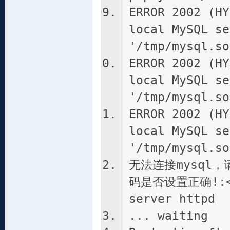
ERROR 2002 (HY
local MySQL se
'/tmp/mysql.so
ERROR 2002 (HY
local MySQL se
'/tmp/mysql.so
ERROR 2002 (HY
local MySQL se
'/tmp/mysql.so
无法连接mysql，
码是否设置正确!:<br
server httpd
... waiting 