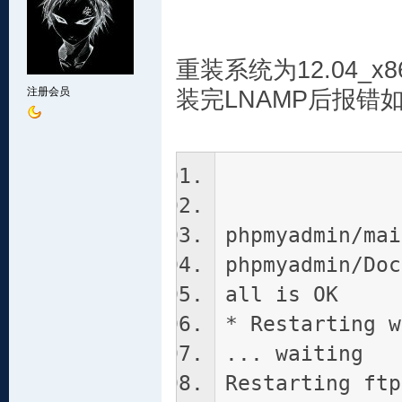
重装系统为12.04_x86
注册会员
装完LNAMP后报错
phpmyadmin/mai
phpmyadmin/Doc
all is OK
* Restarting w
... waiting 
Restarting ftp