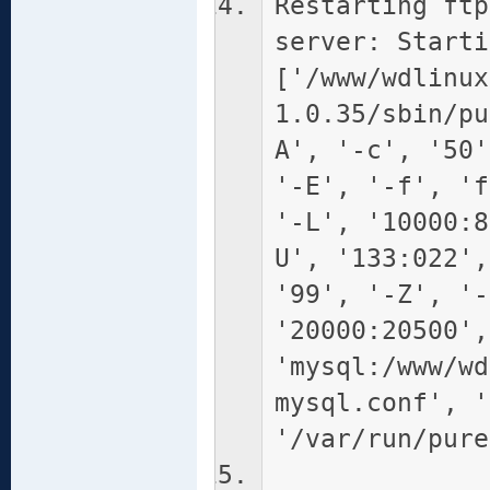
Restarting ftp
server: Starti
['/www/wdlinux
1.0.35/sbin/pu
A', '-c', '50'
'-E', '-f', 'f
'-L', '10000:8
U', '133:022',
'99', '-Z', '-
'20000:20500',
'mysql:/www/wd
mysql.conf', '
'/var/run/pure