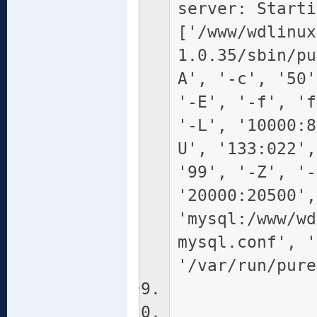
server: Starti
['/www/wdlinux
1.0.35/sbin/pu
A', '-c', '50'
'-E', '-f', 'f
'-L', '10000:8
U', '133:022',
'99', '-Z', '-
'20000:20500',
'mysql:/www/wd
mysql.conf', '
'/var/run/pure