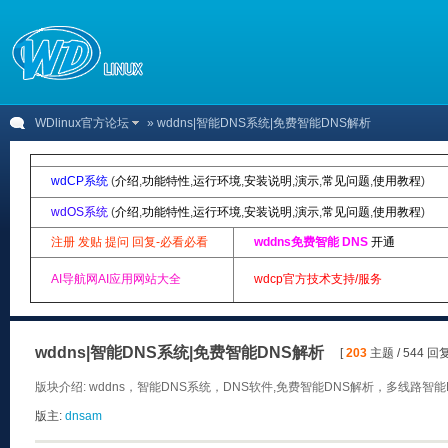
WDlinux官方论坛
» wddns|智能DNS系统|免费智能DNS解析
wdCP系统
(
介绍
,
功能特性
,
运行环境
,
安装说明
,
演示
,
常见问题
,
使用教程
)
wdOS系统
(
介绍
,
功能特性
,
运行环境
,
安装说明
,
演示
,
常见问题
,
使用教程
)
注册 发贴 提问 回复-必看必看
wddns免费智能 DNS
开通
AI导航网AI应用网站大全
wdcp官方技术支持/服务
wddns|智能DNS系统|免费智能DNS解析
[
203
主题 / 544 回复
版块介绍: wddns，智能DNS系统，DNS软件,免费智能DNS解析，多线路
版主:
dnsam