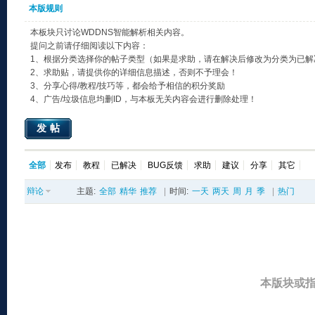
本版规则
本板块只讨论WDDNS智能解析相关内容。
提问之前请仔细阅读以下内容：
1、根据分类选择你的帖子类型（如果是求助，请在解决后修改为分类为已解
2、求助贴，请提供你的详细信息描述，否则不予理会！
3、分享心得/教程/技巧等，都会给予相信的积分奖励
4、广告/垃圾信息均删ID，与本板无关内容会进行删除处理！
发帖
全部
发布
教程
已解决
BUG反馈
求助
建议
分享
其它
辩论
主题:
全部
精华
推荐
|
时间:
一天
两天
周
月
季
|
热门
本版块或