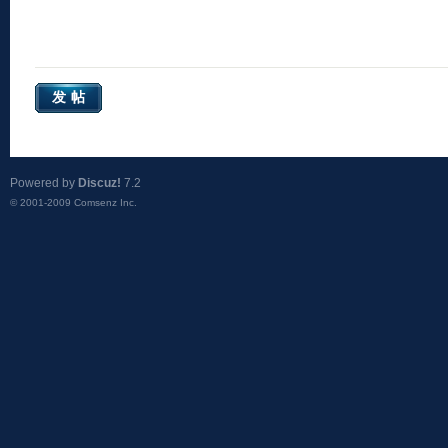
发帖
Powered by
Discuz!
7.2
© 2001-2009
Comsenz Inc.