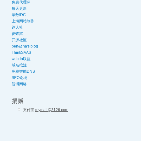
免费代理IP
每天更新
华数IDC
上海网站制作
达人社
爱蜂窝
开源社区
ben&tina's blog
ThinkSAAS
wdcdn联盟
域名抢注
免费智能DNS
SEO论坛
智博网络
捐赠
支付宝:
mymail@3126.com