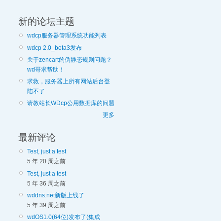
新的论坛主题
wdcp服务器管理系统功能列表
wdcp 2.0_beta3发布
关于zencart的伪静态规则问题？
wd哥求帮助！
求救，服务器上所有网站后台登
陆不了
请教站长WDcp公用数据库的问题
更多
最新评论
Test, just a test
5 年 20 周之前
Test, just a test
5 年 36 周之前
wddns.net新版上线了
5 年 39 周之前
wdOS1.0(64位)发布了(集成