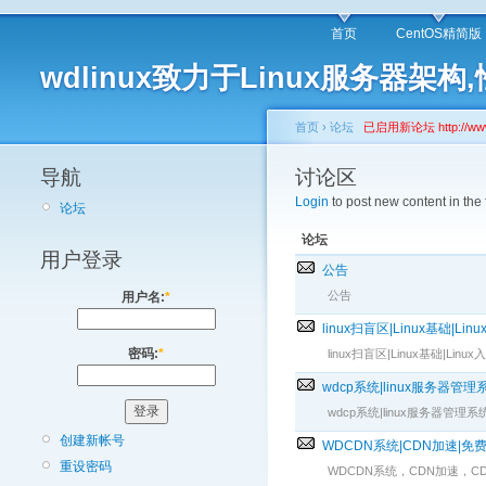
首页
CentOS精简版
wdlinux致力于Linux服务器
首页
›
论坛
已启用新论坛 http://www.
导航
讨论区
Login
to post new content in the
论坛
论坛
用户登录
公告
公告
用户名:
*
linux扫盲区|Linux基础|Li
密码:
*
linux扫盲区|Linux基础|Li
wdcp系统|linux服务器
wdcp系统|linux服务器
创建新帐号
WDCDN系统|CDN加速|免
重设密码
WDCDN系统，CDN加速，