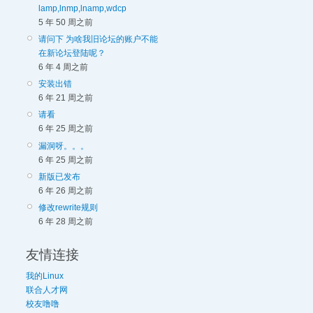
lamp,lnmp,lnamp,wdcp
5 年 50 周之前
请问下 为啥我旧论坛的账户不能
在新论坛登陆呢？
6 年 4 周之前
安装出错
6 年 21 周之前
请看
6 年 25 周之前
漏洞呀。。。
6 年 25 周之前
新版已发布
6 年 26 周之前
修改rewrite规则
6 年 28 周之前
友情连接
我的Linux
联合人才网
校友噜噜