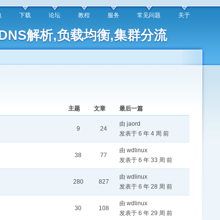
包
下载
论坛
教程
服务
常见问题
关于
能DNS解析,负载均衡,集群分流
主题
文章
最后一篇
由 jaord
9
24
发表于 6 年 4 周 前
由 wdlinux
38
77
发表于 6 年 33 周 前
由 wdlinux
280
827
发表于 6 年 28 周 前
由 wdlinux
30
108
发表于 6 年 29 周 前