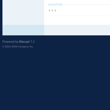
？？？
Powered by
Discuz!
7.2
© 2001-2009
Comsenz Inc.