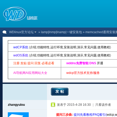
WDlinux官方论坛
»
lamp|lnmp|lnamp|一键安装包
» memcached通用安
wdCP系统
(
介绍
,
功能特性
,
运行环境
,
安装说明
,
演示
,
常见问题
,
使用教程
)
wdOS系统
(
介绍
,
功能特性
,
运行环境
,
安装说明
,
演示
,
常见问题
,
使用教程
)
注册 发贴 提问 回复-必看必看
wddns免费智能 DNS
开通
AI导航网AI应用网站大全
wdcp官方技术支持/服务
发帖
zhangyulou
发表于 2015-4-28 16:30
|
只看该作者
提问三步曲:
提问先看教程/FAQ索引(
wdcp
,
w