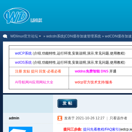
WDlinux官方论坛
»
wdcdn系统|CDN缓存加速管理系统
» wdCDN缓存加
wdCP系统
(
介绍
,
功能特性
,
运行环境
,
安装说明
,
演示
,
常见问题
,
使用教程
)
wdOS系统
(
介绍
,
功能特性
,
运行环境
,
安装说明
,
演示
,
常见问题
,
使用教程
)
注册 发贴 提问 回复-必看必看
wddns免费智能 DNS
开通
AI导航网AI应用网站大全
wdcp官方技术支持/服务
发帖
admin
发表于 2021-10-26 12:27
|
只看该作者
提问三步曲:
提问先看教程/FAQ索引(
wdcp
,
w