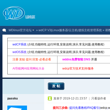
WDlinux官方论坛
»
wdCP V3|Linux服务器/云主机/虚拟主机管理系统
» 
wdCP系统
(
介绍
,
功能特性
,
运行环境
,
安装说明
,
演示
,
常见问题
,
使用教程
)
wdOS系统
(
介绍
,
功能特性
,
运行环境
,
安装说明
,
演示
,
常见问题
,
使用教程
)
注册 发贴 提问 回复-必看必看
wddns免费智能 DNS
开通
AI导航网AI应用网站大全
wdcp官方技术支持/服务
发帖
passku
发表于 2019-12-21 23:57
|
只看该作者
提问三步曲:
提问先看教程/FAQ索引(
wdcp
,
w