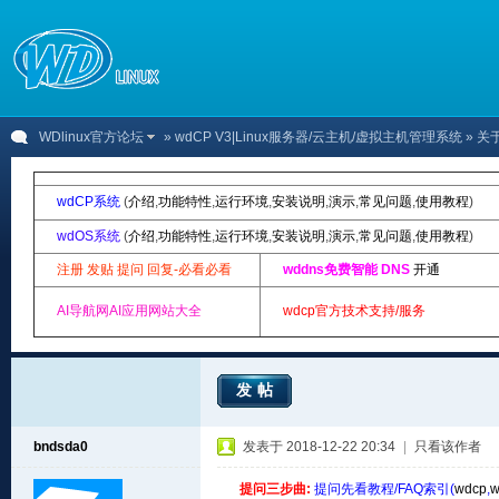
WDlinux官方论坛
»
wdCP V3|Linux服务器/云主机/虚拟主机管理系统
» 关
wdCP系统
(
介绍
,
功能特性
,
运行环境
,
安装说明
,
演示
,
常见问题
,
使用教程
)
wdOS系统
(
介绍
,
功能特性
,
运行环境
,
安装说明
,
演示
,
常见问题
,
使用教程
)
注册 发贴 提问 回复-必看必看
wddns免费智能 DNS
开通
AI导航网AI应用网站大全
wdcp官方技术支持/服务
发帖
bndsda0
发表于 2018-12-22 20:34
|
只看该作者
提问三步曲:
提问先看教程/FAQ索引(
wdcp
,
w