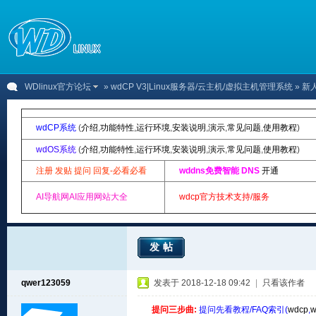
WDlinux官方论坛
»
wdCP V3|Linux服务器/云主机/虚拟主机管理系统
» 新
wdCP系统
(
介绍
,
功能特性
,
运行环境
,
安装说明
,
演示
,
常见问题
,
使用教程
)
wdOS系统
(
介绍
,
功能特性
,
运行环境
,
安装说明
,
演示
,
常见问题
,
使用教程
)
注册 发贴 提问 回复-必看必看
wddns免费智能 DNS
开通
AI导航网AI应用网站大全
wdcp官方技术支持/服务
发帖
qwer123059
发表于 2018-12-18 09:42
|
只看该作者
提问三步曲:
提问先看教程/FAQ索引(
wdcp
,
w