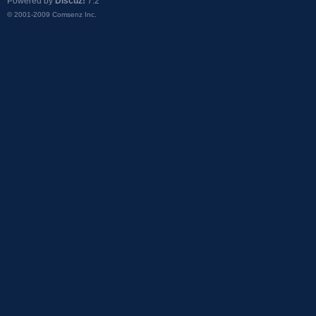
Powered by
Discuz!
7.2
© 2001-2009
Comsenz Inc.