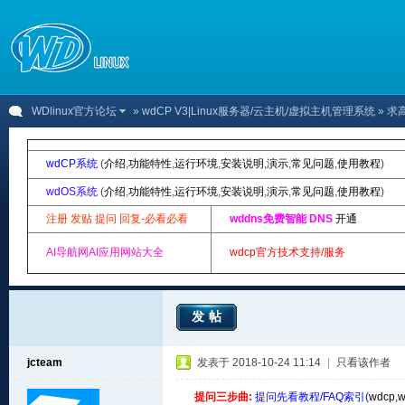
WDlinux官方论坛
»
wdCP V3|Linux服务器/云主机/虚拟主机管理系统
» 求
wdCP系统
(
介绍
,
功能特性
,
运行环境
,
安装说明
,
演示
,
常见问题
,
使用教程
)
wdOS系统
(
介绍
,
功能特性
,
运行环境
,
安装说明
,
演示
,
常见问题
,
使用教程
)
注册 发贴 提问 回复-必看必看
wddns免费智能 DNS
开通
AI导航网AI应用网站大全
wdcp官方技术支持/服务
发帖
jcteam
发表于 2018-10-24 11:14
|
只看该作者
提问三步曲:
提问先看教程/FAQ索引(
wdcp
,
w