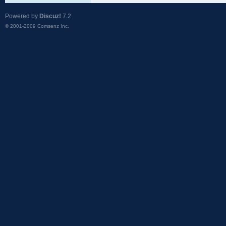
Powered by
Discuz!
7.2
© 2001-2009
Comsenz Inc.