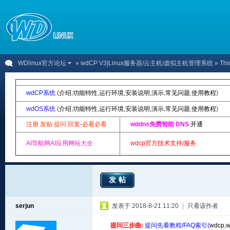
WDlinux官方论坛
»
wdCP V3|Linux服务器/云主机/虚拟主机管理系统
» Th
wdCP系统
(
介绍
,
功能特性
,
运行环境
,
安装说明
,
演示
,
常见问题
,
使用教程
)
wdOS系统
(
介绍
,
功能特性
,
运行环境
,
安装说明
,
演示
,
常见问题
,
使用教程
)
注册 发贴 提问 回复-必看必看
wddns免费智能 DNS
开通
AI导航网AI应用网站大全
wdcp官方技术支持/服务
发帖
serjun
发表于 2018-8-21 11:20
|
只看该作者
提问三步曲:
提问先看教程/FAQ索引(
wdcp
,
w