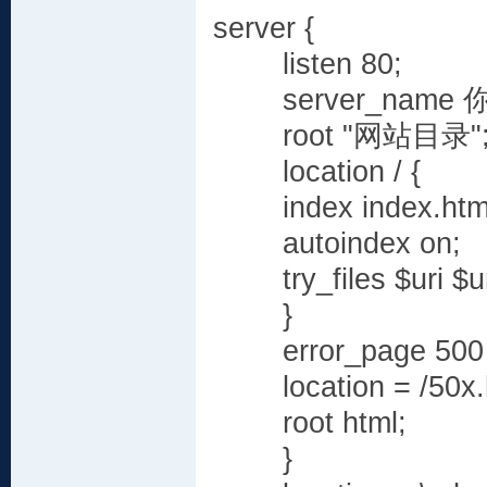
server {
listen 80;
server_name 
root "网站目录"
location / {
index index.html i
autoindex on;
try_files $uri $uri
}
error_page 500 50
location = /50x.h
root html;
}