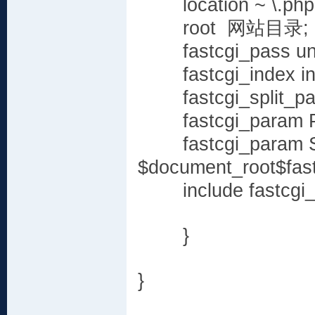
location ~ \.ph
root 网站目录;
fastcgi_pass unix:
fastcgi_index in
fastcgi_split_path_
fastcgi_param PAT
fastcgi_param 
$document_root$fast
include fastcgi_
}
}