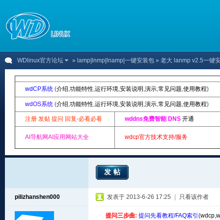
WDlinux官方论坛
»
lamp|lnmp|lnamp|一键安装包
» 老大 lanmp v2
wdCP系统
(
介绍
,
功能特性
,
运行环境
,
安装说明
,
演示
,
常见问题
,
使用教程
)
wdOS系统
(
介绍
,
功能特性
,
运行环境
,
安装说明
,
演示
,
常见问题
,
使用教程
)
注册 发贴 提问 回复-必看必看
wddns免费智能 DNS
开通
AI导航网AI应用网站大全
wdcp官方技术支持/服务
发帖
pilizhanshen000
发表于 2013-6-26 17:25
|
只看该作者
提问三步曲:
提问先看教程/FAQ索引(
wdcp
,
w