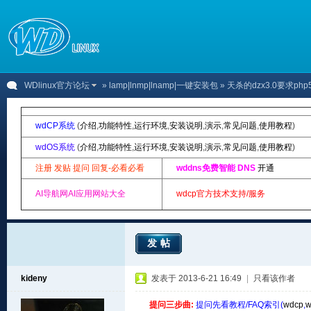
WDlinux官方论坛
»
lamp|lnmp|lnamp|一键安装包
» 天杀的dzx3.0要求
wdCP系统
(
介绍
,
功能特性
,
运行环境
,
安装说明
,
演示
,
常见问题
,
使用教程
)
wdOS系统
(
介绍
,
功能特性
,
运行环境
,
安装说明
,
演示
,
常见问题
,
使用教程
)
注册 发贴 提问 回复-必看必看
wddns免费智能 DNS
开通
AI导航网AI应用网站大全
wdcp官方技术支持/服务
发帖
kideny
发表于 2013-6-21 16:49
|
只看该作者
提问三步曲:
提问先看教程/FAQ索引(
wdcp
,
w