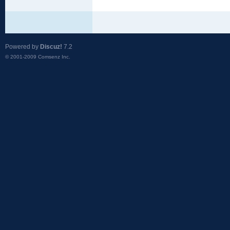
Powered by
Discuz!
7.2
© 2001-2009
Comsenz Inc.