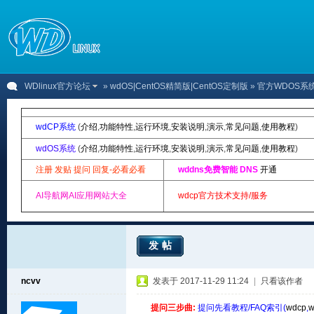
WDlinux官方论坛
»
wdOS|CentOS精简版|CentOS定制版
» 官方WDOS
wdCP系统
(
介绍
,
功能特性
,
运行环境
,
安装说明
,
演示
,
常见问题
,
使用教程
)
wdOS系统
(
介绍
,
功能特性
,
运行环境
,
安装说明
,
演示
,
常见问题
,
使用教程
)
注册 发贴 提问 回复-必看必看
wddns免费智能 DNS
开通
AI导航网AI应用网站大全
wdcp官方技术支持/服务
发帖
ncvv
发表于 2017-11-29 11:24
|
只看该作者
提问三步曲:
提问先看教程/FAQ索引(
wdcp
,
w