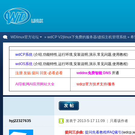
WDlinux官方论坛
»
wdCP V2|linux下免费的服务器/虚拟主机管理系统
» 希
wdCP系统
(
介绍
,
功能特性
,
运行环境
,
安装说明
,
演示
,
常见问题
,
使用教程
)
wdOS系统
(
介绍
,
功能特性
,
运行环境
,
安装说明
,
演示
,
常见问题
,
使用教程
)
注册 发贴 提问 回复-必看必看
wddns免费智能 DNS
开通
AI导航网AI应用网站大全
wdcp官方技术支持/服务
发帖
hyj22327635
发表于 2013-5-17 11:09
|
只看该作者
提问三步曲:
提问先看教程/FAQ索引(
wdcp
,
w