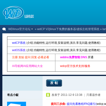
WDlinux官方论坛
»
wdCP V2|linux下免费的服务器/虚拟主机管理系统
» l
wdCP系统
(
介绍
,
功能特性
,
运行环境
,
安装说明
,
演示
,
常见问题
,
使用教程
)
wdOS系统
(
介绍
,
功能特性
,
运行环境
,
安装说明
,
演示
,
常见问题
,
使用教程
)
注册 发贴 提问 回复-必看必看
wddns免费智能 DNS
开通
AI导航网AI应用网站大全
wdcp官方技术支持/服务
发帖
有点小龊
发表于 2011-12-9 13:38
|
只看该作者
提问三步曲:
提问先看教程/FAQ索引(
wdcp
,
w