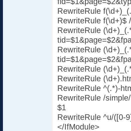
fid=$1&page=$2&ty
RewriteRule f(\d+)_
RewriteRule f(\d+)$ 
RewriteRule (\d+)_(.*
tid=$1&page=$2&fp
RewriteRule (\d+)_(.
tid=$1&page=$2&fp
RewriteRule (\d+)_(
RewriteRule (\d+).ht
RewriteRule ^(.*)-ht
RewriteRule /simple/
$1
RewriteRule ^u/([0-
</IfModule>