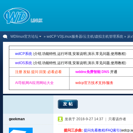
WDlinux官方论坛
»
wdCP V3|Linux服务器/云主机/虚拟主机管理系统
» 从
wdCP系统
(
介绍
,
功能特性
,
运行环境
,
安装说明
,
演示
,
常见问题
,
使用教程
)
wdOS系统
(
介绍
,
功能特性
,
运行环境
,
安装说明
,
演示
,
常见问题
,
使用教程
)
注册 发贴 提问 回复-必看必看
wddns免费智能 DNS
开通
AI导航网AI应用网站大全
wdcp官方技术支持/服务
发帖
geekman
发表于 2018-9-27 14:37
|
只看该作者
提问三步曲:
提问先看教程/FAQ索引(
wdcp
,
w