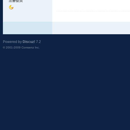
注册会员
Powered by
Discuz!
7.2
© 2001-2009
Comsenz Inc.