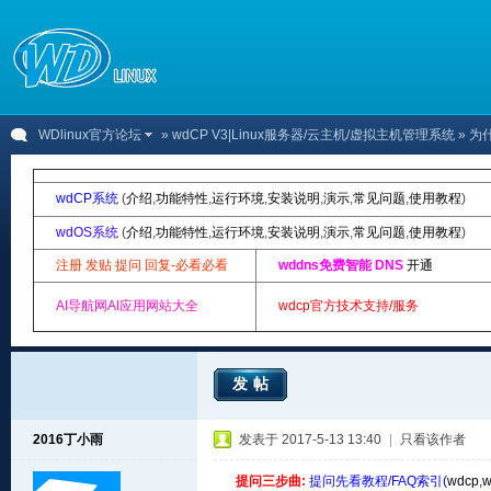
WDlinux官方论坛
»
wdCP V3|Linux服务器/云主机/虚拟主机管理系统
» 为
wdCP系统
(
介绍
,
功能特性
,
运行环境
,
安装说明
,
演示
,
常见问题
,
使用教程
)
wdOS系统
(
介绍
,
功能特性
,
运行环境
,
安装说明
,
演示
,
常见问题
,
使用教程
)
注册 发贴 提问 回复-必看必看
wddns免费智能 DNS
开通
AI导航网AI应用网站大全
wdcp官方技术支持/服务
发帖
2016丁小雨
发表于 2017-5-13 13:40
|
只看该作者
提问三步曲:
提问先看教程/FAQ索引(
wdcp
,
w