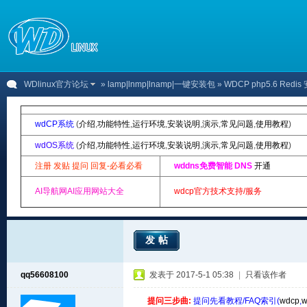
WDlinux官方论坛
»
lamp|lnmp|lnamp|一键安装包
» WDCP php5.6 Re
wdCP系统
(
介绍
,
功能特性
,
运行环境
,
安装说明
,
演示
,
常见问题
,
使用教程
)
wdOS系统
(
介绍
,
功能特性
,
运行环境
,
安装说明
,
演示
,
常见问题
,
使用教程
)
注册 发贴 提问 回复-必看必看
wddns免费智能 DNS
开通
AI导航网AI应用网站大全
wdcp官方技术支持/服务
发帖
qq56608100
发表于 2017-5-1 05:38
|
只看该作者
提问三步曲:
提问先看教程/FAQ索引(
wdcp
,
w