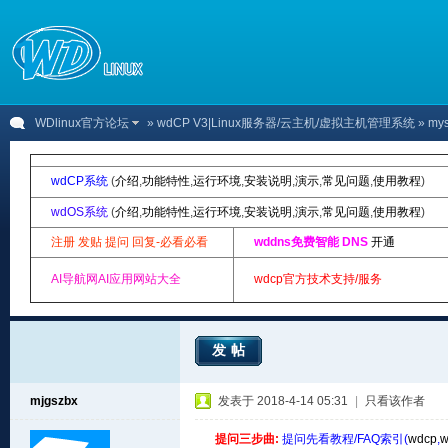
WDlinux官方论坛
»
wdCP V3|Linux服务器/云主机/虚拟主机管理系统
» my
wdCP系统
(
介绍
,
功能特性
,
运行环境
,
安装说明
,
演示
,
常见问题
,
使用教程
)
wdOS系统
(
介绍
,
功能特性
,
运行环境
,
安装说明
,
演示
,
常见问题
,
使用教程
)
注册 发贴 提问 回复-必看必看
wddns免费智能 DNS
开通
AI导航网AI应用网站大全
wdcp官方技术支持/服务
发帖
mjgszbx
发表于 2018-4-14 05:31
|
只看该作者
提问三步曲:
提问先看教程/FAQ索引(
wdcp
,
w