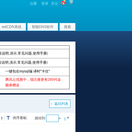
注册
登录
关注:
wdCDN系统
智能DNS软件
搜索
装说明
,
演示
,
常见问题
,
使用手册
)
装说明
,
演示
,
常见问题
,
使用手册
)
一键包在mysql编 译时"卡住"
腾讯云优惠中，现注册更有260代金
额券赠送
返回列表
倒序看帖
跳转到
»
#
1