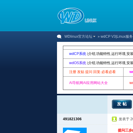
WDlinux官方论坛
»
wdCP V3|Linu
wdCP系统
(
介绍
,
功能特性
,
运行环境
,
安
wdOS系统
(
介绍
,
功能特性
,
运行环境
,
安
注册 发贴 提问 回复-必看必看
w
AI导航网AI应用网站大全
w
发帖
491821306
发表于 201
提问三步