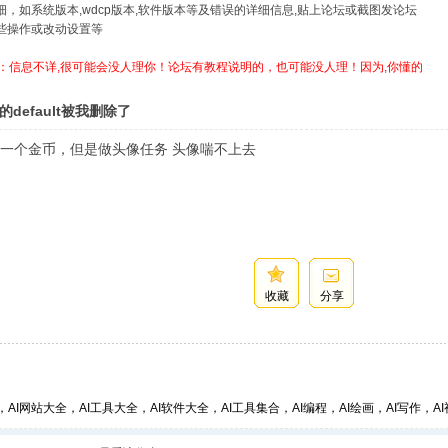
详细，如系统版本,wdcp版本,软件版本等及错误的详细信息,贴上论坛或截图发论坛
哪些操作或改动设置等
：信息不详,很可能会没人理你！论坛有教程说明的，也可能没人理！因为,你懂的
的default被我删除了
一个金币，但是做头像任务 头像喘不上去
收藏
分享
，AI网站大全，AI工具大全，AI软件大全，AI工具集合，AI编程，AI绘画，AI写作，AI视