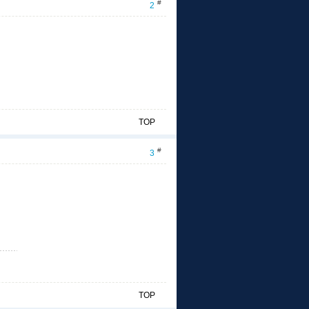
#
2
TOP
#
3
TOP