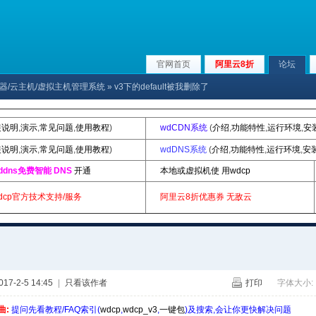
官网首页
阿里云8折
论坛
x服务器/云主机/虚拟主机管理系统
» v3下的default被我删除了
装说明
,
演示
,
常见问题
,
使用教程
)
wdCDN系统
(
介绍
,
功能特性
,
运行环境
,
安
装说明
,
演示
,
常见问题
,
使用教程
)
wdDNS系统
(
介绍
,
功能特性
,
运行环境
,
安
ddns免费智能 DNS
开通
本地或虚拟机使 用wdcp
dcp官方技术支持/服务
阿里云8折优惠券
无敌云
7-2-5 14:45
|
只看该作者
打印
字体大小:
曲:
提问先看教程/FAQ索引(
wdcp
,
wdcp_v3
,
一键包
)及搜索,会让你更快解决问题