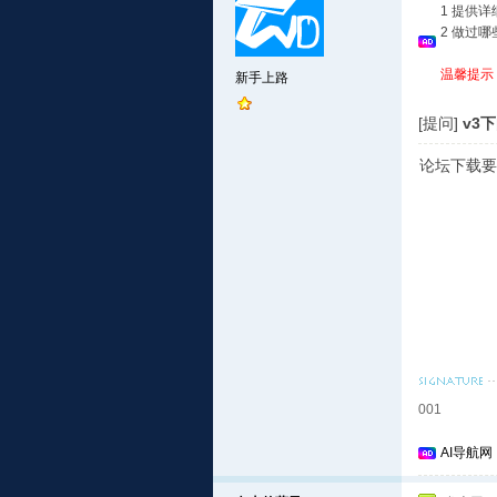
1 提供
2 做过
温馨提示
新手上路
[提问]
v3下
论坛下载要
001
AI导航网