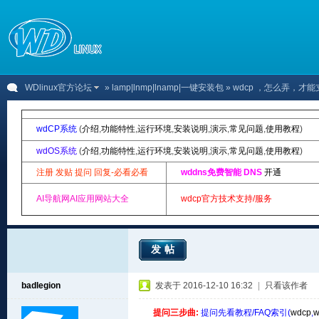
WDlinux官方论坛
»
lamp|lnmp|lnamp|一键安装包
» wdcp ，怎么弄，才能
wdCP系统
(
介绍
,
功能特性
,
运行环境
,
安装说明
,
演示
,
常见问题
,
使用教程
)
wdOS系统
(
介绍
,
功能特性
,
运行环境
,
安装说明
,
演示
,
常见问题
,
使用教程
)
注册 发贴 提问 回复-必看必看
wddns免费智能 DNS
开通
AI导航网AI应用网站大全
wdcp官方技术支持/服务
发帖
badlegion
发表于 2016-12-10 16:32
|
只看该作者
提问三步曲:
提问先看教程/FAQ索引(
wdcp
,
w