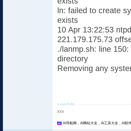
exists
ln: failed to create sy
exists
10 Apr 13:22:53 ntpd
221.179.175.73 offs
./lanmp.sh: line 150:
directory
Removing any system s
XXX
AI导航网，AI网站大全，AI工具大全，AI软件