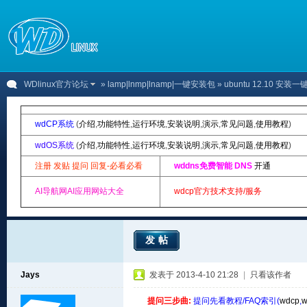
WDlinux官方论坛
»
lamp|lnmp|lnamp|一键安装包
» ubuntu 12.10
wdCP系统
(
介绍
,
功能特性
,
运行环境
,
安装说明
,
演示
,
常见问题
,
使用教程
)
wdOS系统
(
介绍
,
功能特性
,
运行环境
,
安装说明
,
演示
,
常见问题
,
使用教程
)
注册 发贴 提问 回复-必看必看
wddns免费智能 DNS
开通
AI导航网AI应用网站大全
wdcp官方技术支持/服务
发帖
Jays
发表于 2013-4-10 21:28
|
只看该作者
提问三步曲:
提问先看教程/FAQ索引(
wdcp
,
w