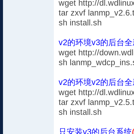
wget http://dl.wdlin
tar zxvf lanmp_v2.6.
sh install.sh
v2的环境v3的后台全
wget http://down.wd
sh lanmp_wdcp_ins.
v2的环境v2的后台
wget http://dl.wdlin
tar zxvf lanmp_v2.5.
sh install.sh
只安装v3的后台系统