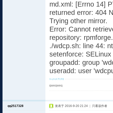
md.xml: [Errno 14]
returned error: 404 
Trying other mirror.
Error: Cannot retrie
repository: rpmforge.
./wdcp.sh: line 44: 
setenforce: SELinux 
groupadd: group 'wdc
useradd: user 'wdcpu
qweqweq
qq2517328
发表于 2016-9-20 21:24
|
只看该作者