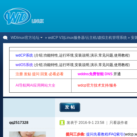
WDlinux官方论坛
»
wdCP V3|Linux服务器/云主机/虚拟主机管理系统
» 安
wdCP系统
(
介绍
,
功能特性
,
运行环境
,
安装说明
,
演示
,
常见问题
,
使用教程
)
wdOS系统
(
介绍
,
功能特性
,
运行环境
,
安装说明
,
演示
,
常见问题
,
使用教程
)
注册 发贴 提问 回复-必看必看
wddns免费智能 DNS
开通
AI导航网AI应用网站大全
wdcp官方技术支持/服务
发帖
qq2517328
发表于 2016-9-1 23:58
|
只看该作者
提问三步曲:
提问先看教程/FAQ索引(
wdcp
,
w